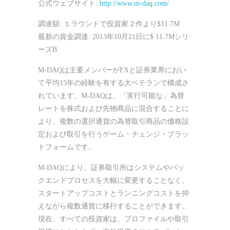
公式ウェブサイト:
http://www.m-daq.com/
調達額: １ラウンドで投資家２件より$11.7M
最新の資金調達: 2013年10月21日に$ 11.7Mシリ
ーズB
M-DAQは主要メンバーがFXと証券業界におい
て平均15年の経験を有する大ベテランで構成さ
れています。M-DAQは、「実行可能な」為替
レートを株式および先物商品に混合することに
より、複数の選択通貨の為替取引商品の価格設
定および取引を行うゲーム・チェンジ・プラッ
トフォームです。
M-DAQにより、証券取引所はシステムやバッ
クエンドプロセスを大幅に変更することなく、
スタートアップコストとランニングコストを抑
えながら複数通貨に移行することができます。
現在、すべての投資家は、プロファイルや取引