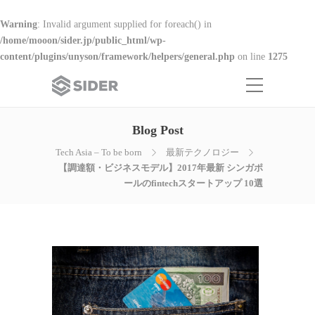
Warning
: Invalid argument supplied for foreach() in
/home/mooon/sider.jp/public_html/wp-
content/plugins/unyson/framework/helpers/general.php
on line
1275
Blog Post
Tech Asia – To be born
最新テクノロジー
【調達額・ビジネスモデル】2017年最新 シンガポ
ールのfintechスタートアップ 10選