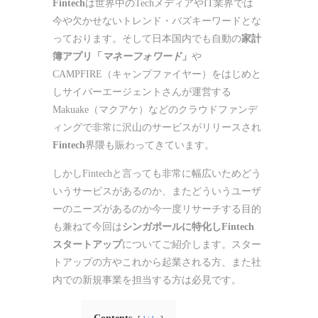
Fintech
は世界中のTechメディアやIT業界では
今や欠かせないトレンド・バズキーワードとな
っております。そして日本国内でも自動の
家計
簿アプリ「
マネーフォワード
」
や
CAMPFIRE（キャンプファイヤー）をはじめと
しサイバーエージェントさんが運営する
Makuake（マクアケ）などのクラウドファンデ
ィングで非常に沢山のサービスがリリースされ
Fintech
界隈も賑わってきています。
しかしFintechと言っても非常に幅広いためどう
いうサービスがあるのか、またどういうユーザ
ーのニーズがあるのか今一度リサーチする目的
も兼ねて今回は
シンガポールに特化しFintech
スタートアップ
についてご紹介します。スター
トアップの方やこれから起業される方、また社
内での新規事業を担当する方は必見です。