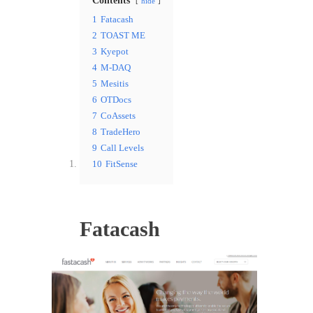
Contents
hide
1
Fatacash
2
TOAST ME
3
Kyepot
4
M-DAQ
5
Mesitis
6
OTDocs
7
CoAssets
8
TradeHero
9
Call Levels
10
FitSense
Fatacash