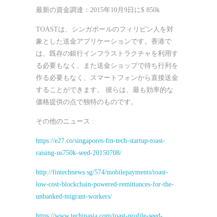
最新の資金調達：2015年10月9日に$ 850k
TOASTは、シンガポールのフィリピン人を対
象とした送金アプリケーションです。香港で
は、既存の銀行インフラストラクチャを利用す
る必要もなく、また送金ショップで待ち行列を
作る必要もなく、スマートフォンから直接送金
することができます。 彼らは、最も効率的な
価格提供の点で独特のものです。
その他のニュース :
https://e27.co/singapores-fin-tech-startup-toast-
raising-us750k-seed-20150708/
http://fintechnews.sg/574/mobilepayments/toast-
low-cost-blockchain-powered-remittances-for-the-
unbanked-migrant-workers/
https://www.techinasia.com/toast-profile-seed-