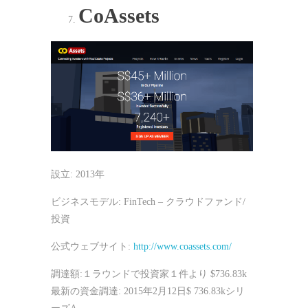
CoAssets
設立: 2013年
ビジネスモデル: FinTech – クラウドファンド/
投資
公式ウェブサイト:
http://www.coassets.com/
調達額:１ラウンドで投資家１件より $736.83k
最新の資金調達: 2015年2月12日$ 736.83kシリ